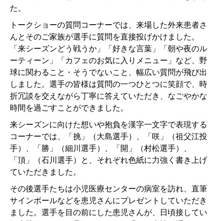
た。
トークショーの質問コーナーでは、来場した外来患者さ
んとそのご家族が選手に質問を直接投げかけました。
「来シーズンどう戦うか」「好きな言葉」「朝や夜のル
ーティーン」「カフェのお気に入りメニュー」など、野
球に関わること・そうでないこと、幅広い質問が飛び出
しました。選手の皆様は質問の一つひとつに笑顔で、時
折冗談を交えながら丁寧に答えていただき、なごやかな
時間を過ごすことができました。
来シーズンに向けた想いや抱負を漢字一文字で表現する
コーナーでは、「挑」（大島選手）、「咲」（祖父江投
手）、「勝」（細川選手）、「開」（村松選手）、
「頂」（石川選手）と、それぞれ色紙に力強く書き上げ
ていただきました。
その後選手たちは小児医療センターの病室を訪れ、直筆
サインボールなどを患児さんにプレゼントしていただき
ました。選手を目の前にした患児さんが、日頃接してい