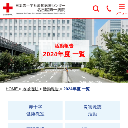
日本赤十字社愛知医
メニュー
活動報告
2024年度 一覧
HOME
>
地域活動
>
活動報告
>
2024年度 一覧
赤十字
災害救護
健康教室
活動