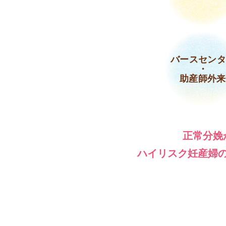
バースセンタ
・
助産師外来
正常分娩
ハイリスク妊産婦