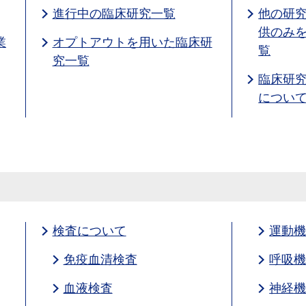
進行中の臨床研究一覧
他の研
供のみ
業
オプトアウトを用いた臨床研
覧
究一覧
臨床研
につい
検査について
運動
免疫血清検査
呼吸
血液検査
神経