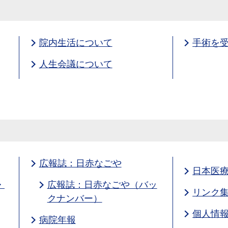
院内生活について
手術を
人生会議について
広報誌：日赤なごや
日本医
・
広報誌：日赤なごや（バッ
リンク
クナンバー）
個人情
病院年報