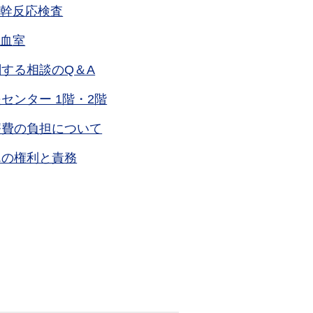
脳幹反応検査
採血室
する相談のQ＆A
センター 1階・2階
療費の負担について
んの権利と責務