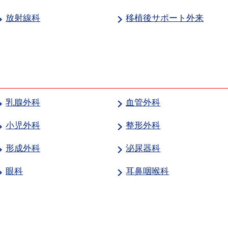
放射線科
移植後サポート外来
乳腺外科
血管外科
小児外科
整形外科
形成外科
泌尿器科
眼科
耳鼻咽喉科