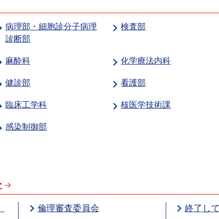
病理部・細胞診分子病理
検査部
診断部
麻酔科
化学療法内科
健診部
看護部
臨床工学科
核医学技術課
感染制御部
ー
）
倫理審査委員会
終了し