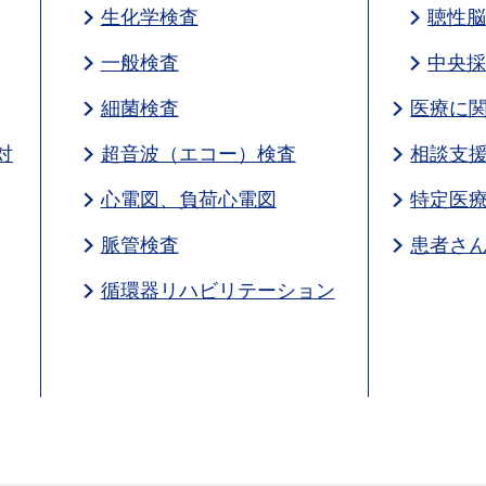
生化学検査
聴性
一般検査
中央
細菌検査
医療に関
対
超音波（エコー）検査
相談支援
心電図、負荷心電図
特定医
脈管検査
患者さ
循環器リハビリテーション