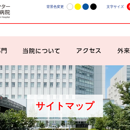
日本赤十字社愛知医療センター名古屋第一病院 | 愛知
背景色変更
文字サイズ
診療科・部門
当院について
アク
サイトマップ