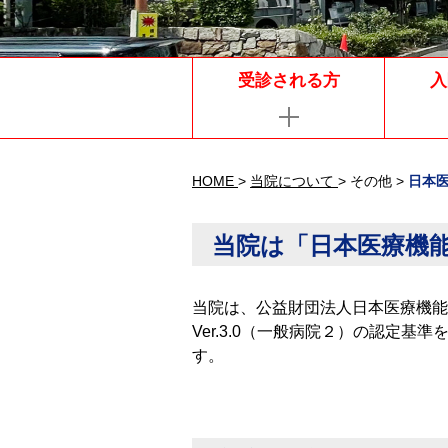
受診される方
入
HOME
>
当院について
>
その他
>
日本
当院は「日本医療機
当院は、公益財団法人日本医療機能
Ver.3.0（一般病院２）の認定基
す。