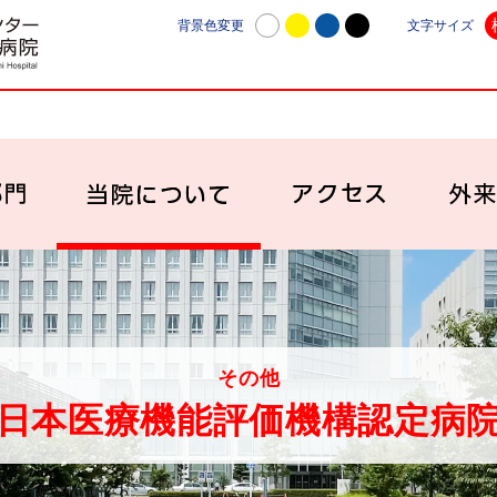
日本赤十字社愛知医療センター名古屋第一病院 | 愛知
背景色変更
文字サイズ
診療科・部門
当院について
アク
その他
日本医療機能評価機構認定病