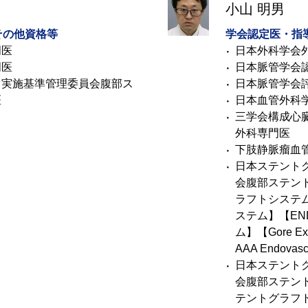
小山 明男
その他資格等
学会認定医・指
門医
日本外科学会
門医
日本脈管学会
ト実施基準管理委員会腹部ス
日本脈管学会
医
日本血管外科
三学会構成心
外科専門医
下肢静脈瘤血
日本ステント
会腹部ステント
ラフトシステム
ステム】【EN
ム】【Gore Exc
AAA Endovasc
日本ステント
会腹部ステントグ
テントグラフ