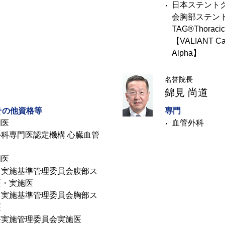
日本ステント
会胸部ステント
TAG®Thoracic
【VALIANT Ca
Alpha】
名誉院長
錦見 尚道
その他資格等
専門
門医
血管外科
科専門医認定機構 心臓血管
門医
ト実施基準管理委員会腹部ス
医・実施医
ト実施基準管理委員会胸部ス
医
療実施管理委員会実施医