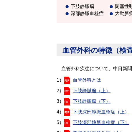
下肢静脈瘤
閉塞性
深部静脈血栓症
大動脈
血管外科の特徴（検
血管外科疾患について、中日新聞
1）
血管外科とは
2）
下肢静脈瘤（上）
3）
下肢静脈瘤（下）
4）
下肢深部静脈血栓症（上）
5）
下肢深部静脈血栓症（下）