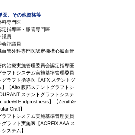
導医、その他資格等
外科専門医
認定指導医・脈管専門医
評議員
学会評議員
臓血管外科専門医認定機構心臓血管
管内治療実施管理委員会認定指導医
グラフトシステム実施基準管理委員
グラフト指導医【AFX ステントグ
】【Alto 腹部ステントグラフトシ
DURANT ステントグラフトシステ
luder® Endprosthesis】【Zenith®
ular Graft】
グラフトシステム実施基準管理委員
ラフト実施医【AORFIX AAA ス
トシステム】