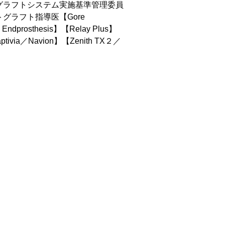
グラフトシステム実施基準管理委員
グラフト指導医【Gore
 Endprosthesis】【Relay Plus】
ptivia／Navion】【Zenith TX２／