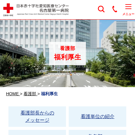
日本赤十字社愛知医
メニュー
看護部
福利厚生
HOME
>
看護部
>
福利厚生
看護部長からの
看護単位の紹介
メッセージ