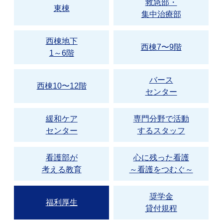
救急部・
東棟
集中治療部
西棟地下
西棟7〜9階
1～6階
バース
西棟10〜12階
センター
緩和ケア
専門分野で活動
センター
するスタッフ
看護部が
心に残った看護
考える教育
～看護をつむぐ～
奨学金
福利厚生
貸付規程