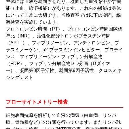
生体には血液を凝固させたり、凝固した血液を溶かす機
能（止血、線溶機能）があります。これらの機能は身体
にとって非常に大切です。当検査室では以下の凝固、線
溶検査を実施しています。
プロトロンビン時間（PT）、プロトロンビン時間国際標
準比（INR）、活性化部分トロンボプラスチン時間
（APTT）、フィブリノーゲン、アンチトロンビン、プ
ラスミノーゲン、α2-プラスミンインヒビター、プロテイ
ンC、 フィブリノーゲン・フィブリン分解産物
（FDP）、フィブリン分解産物D-D分画（Dダイマ
ー）、凝固第8因子活性、凝固第9因子活性、クロスミキ
シングテスト
フローサイトメトリー検査
細胞表面抗原を解析して血液の病気（白血病、リンパ
腫、骨髄腫など）の分類を行っています。またリンパ球