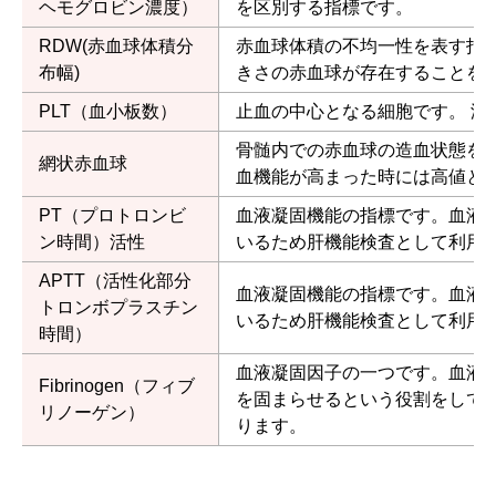
ヘモグロビン濃度）
を区別する指標です。
RDW(赤血球体積分
赤血球体積の不均一性を表す指
布幅)
きさの赤血球が存在することを
PLT（血小板数）
止血の中心となる細胞です。 減
骨髄内での赤血球の造血状態を
網状赤血球
血機能が高まった時には高値と
PT（プロトロンビ
血液凝固機能の指標です。血液
ン時間）活性
いるため肝機能検査として利用
APTT（活性化部分
血液凝固機能の指標です。血液
トロンボプラスチン
いるため肝機能検査として利用
時間）
血液凝固因子の一つです。血液
Fibrinogen（フィブ
を固まらせるという役割をして
リノーゲン）
ります。