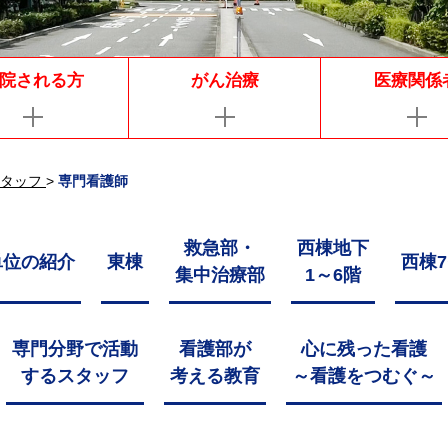
院される方
がん治療
医療関係
タッフ
>
専門看護師
救急部・
西棟地下
単位の紹介
東棟
西棟7
集中治療部
1～6階
専門分野で活動
看護部が
心に残った看護
するスタッフ
考える教育
～看護をつむぐ～