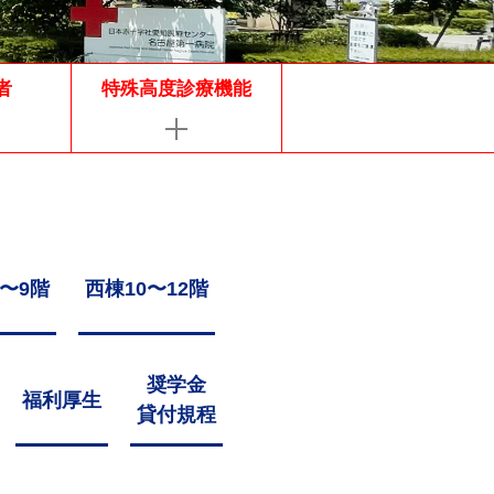
者
特殊高度診療機能
〜9階
西棟10〜12階
奨学金
福利厚生
貸付規程