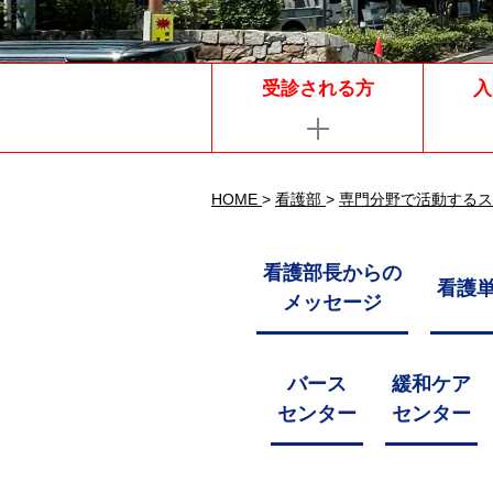
受診される方
入
HOME
>
看護部
>
専門分野で活動するス
看護部長からの
看護
メッセージ
バース
緩和ケア
センター
センター