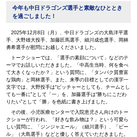
今年も中日ドラゴンズ選手と素敵なひととき
を過ごしました！
2025年
12
月
8
日（月）、中日ドラゴンズの大島洋平選
手、大野雄大投手、加藤匠馬選手、細川成也選手、岡林
勇希選手が慰問にお越しくださいました。
トークショーでは、「選手の素顔について」などのテ
ーマでお話しいただきました。「中高生当時、何を食べ
て大きくなったか？」という質問に、「タンパク質豊富
な鶏肉」と岡林選手。また、来季の目標としての漢字一
文字では、大野投手は“ピッチャーとしても、チームとし
ても一番に”として「一」を、加藤選手は“勝ちにこだわ
りたい”として「勝」を色紙に書き上げました。
その後、小児医療センターで入院患児さん向けのトー
クショーが行われ、「好きな飲み物は？」という可愛ら
しい質問に、「ジンジャエール」（細川選手）、「ビー
ル」（大島選手）などと優しく答えていただきました。