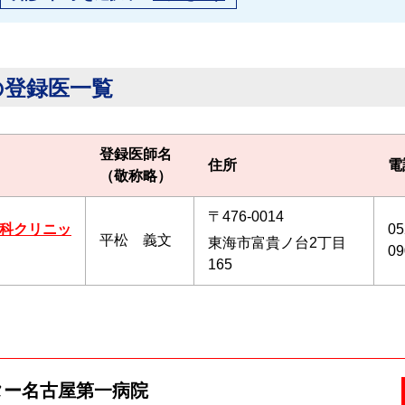
の登録医一覧
登録医師名
住所
電
（敬称略）
〒476-0014
科クリニッ
05
平松 義文
東海市富貴ノ台2丁目
09
165
ター
名古屋第一病院