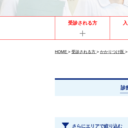
受診される方
入
HOME
>
受診される方
>
かかりつけ医
>
診
さらにエリアで絞り込む