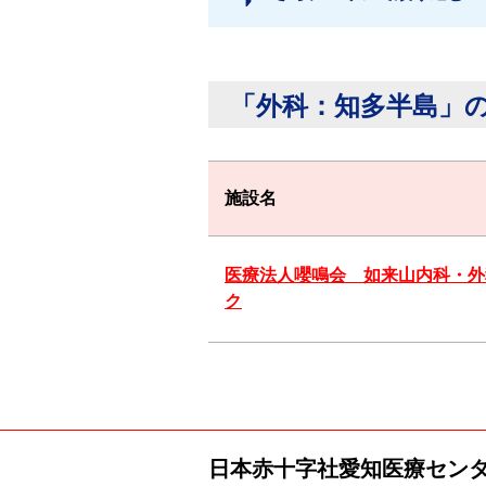
「外科：知多半島」
施設名
医療法人嚶鳴会 如来山内科・外
ク
日本赤十字社
愛知医療セン