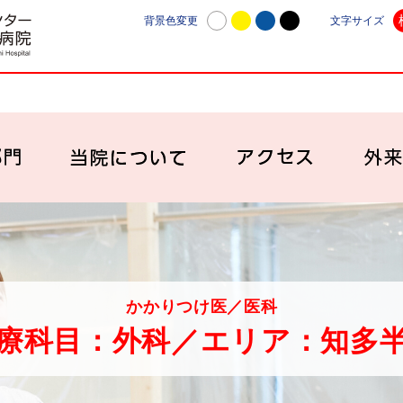
日本赤十字社愛知医療センター名古屋第一病院 | 愛知
背景色変更
文字サイズ
診療科・部門
当院について
アク
かかりつけ医／医科
療科目：外科／エリア：知多