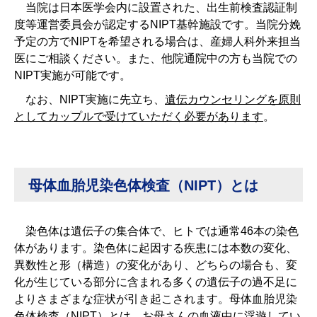
当院は日本医学会内に設置された、出生前検査認証制
度等運営委員会が認定するNIPT基幹施設です。当院分娩
予定の方でNIPTを希望される場合は、産婦人科外来担当
医にご相談ください。また、他院通院中の方も当院での
NIPT実施が可能です。
なお、NIPT実施に先立ち、
遺伝カウンセリングを原則
としてカップルで受けていただく必要があります
。
母体血胎児染色体検査（NIPT）とは
染色体は遺伝子の集合体で、ヒトでは通常46本の染色
体があります。染色体に起因する疾患には本数の変化、
異数性と形（構造）の変化があり、どちらの場合も、変
化が生じている部分に含まれる多くの遺伝子の過不足に
よりさまざまな症状が引き起こされます。母体血胎児染
色体検査（NIPT）とは、お母さんの血液中に浮遊してい