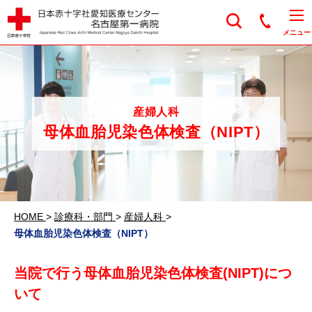
日本赤十字社愛知医
メニュー
産婦人科
母体血胎児染色体検査（NIPT）
HOME
>
診療科・部門
>
産婦人科
>
母体血胎児染色体検査（NIPT）
当院で行う母体血胎児染色体検査(NIPT)につ
いて