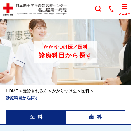
日本赤十字社愛知医
メニュー
かかりつけ医／医科
診療科目から探す
HOME
>
受診される方
>
かかりつけ医
>
医科
>
診療科目から探す
医科
歯科