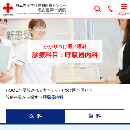
日本赤十字社愛知医
メニュー
かかりつけ医／医科
診療科目：呼吸器内科
HOME
>
受診される方
>
かかりつけ医
>
医科
>
診療科目から探す
>
呼吸器内科
医科
歯科