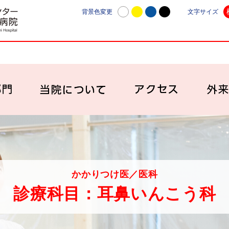
日本赤十字社愛知医療センター名古屋第一病院 | 愛知
背景色変更
文字サイズ
診療科・部門
当院について
アク
かかりつけ医／医科
診療科目：耳鼻いんこう科