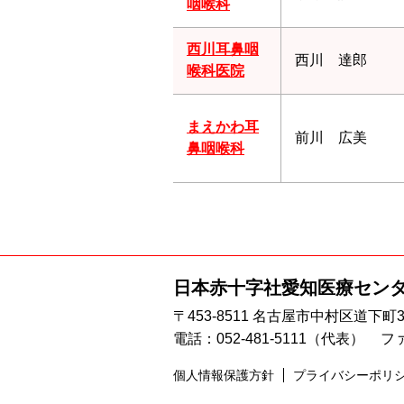
咽喉科
西川耳鼻咽
西川 達郎
喉科医院
まえかわ耳
前川 広美
鼻咽喉科
日本赤十字社
愛知医療セン
〒453-8511 名古屋市中村区道下町
電話：
052-481-5111
（代表）
ファ
個人情報保護方針
プライバシーポリ