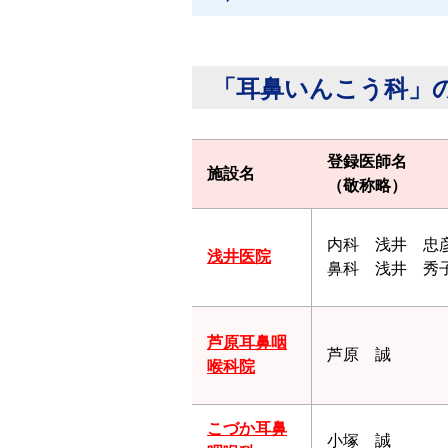
「耳鼻いんこう科」
登録医師名
施設名
（敬称略）
内科 浅井 忠
浅井医院
鼻科 浅井 秀
芦原耳鼻咽
芦原 誠
喉科院
こづか耳鼻
小塚 誠