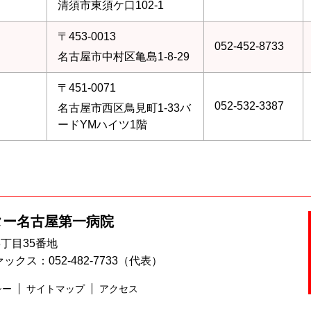
清須市東須ケ口102-1
〒453-0013
052-452-8733
名古屋市中村区亀島1-8-29
〒451-0071
052-532-3387
名古屋市西区鳥見町1‐33バ
ードYMハイツ1階
ター
名古屋第一病院
3丁目35番地
ックス：052-482-7733（代表）
シー
サイトマップ
アクセス