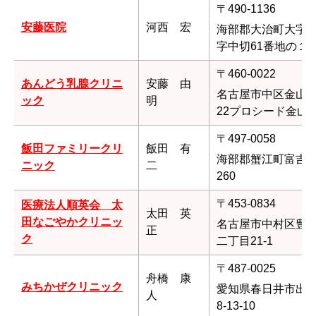
〒490-1136
安藤医院
河西 宏
海部郡大治町大字
字中切61番地の１
〒460-0022
あんどう乳腺クリニ
安藤 由
名古屋市中区金山2-
ック
明
22プロシード金山
〒497-0058
飯田ファミリークリ
飯田 有
海部郡蟹江町富吉3
ニック
二
260
〒453-0834
医療法人順英会 太
太田 英
田なごやかクリニッ
名古屋市中村区豊
正
ク
二丁目21-1
〒487-0025
舟橋 康
みちかぜクリニック
愛知県春日井市出
人
8-13-10