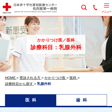
日本赤十字社愛知医
メニュー
かかりつけ医／医科
診療科目：乳腺外科
HOME
>
受診される方
>
かかりつけ医
>
医科
>
診療科目から探す
>
乳腺外科
医科
歯科