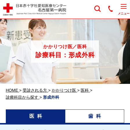
日本赤十字社愛知医
メニュー
かかりつけ医／医科
診療科目：形成外科
HOME
>
受診される方
>
かかりつけ医
>
医科
>
診療科目から探す
>
形成外科
医科
歯科