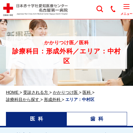
日本赤十字社愛知医
メニュー
かかりつけ医／医科
診療科目：形成外科／エリア：中村
区
HOME
>
受診される方
>
かかりつけ医
>
医科
>
診療科目から探す
>
形成外科
>
エリア：中村区
医科
歯科