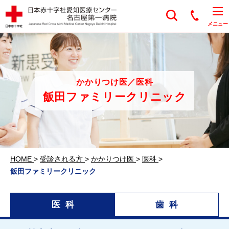
日本赤十字社愛知医
メニュー
かかりつけ医／医科
飯田ファミリークリニック
HOME
>
受診される方
>
かかりつけ医
>
医科
>
飯田ファミリークリニック
医科
歯科