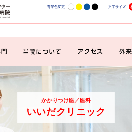
日本赤十字社愛知医療センター名古屋第一病院 | 愛知
背景色変更
文字サイズ
診療科・部門
当院について
アク
かかりつけ医／医科
いいだクリニック