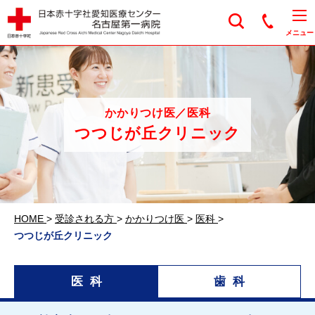
日本赤十字社愛知医
メニュー
かかりつけ医／医科
つつじが丘クリニック
HOME
>
受診される方
>
かかりつけ医
>
医科
>
つつじが丘クリニック
医科
歯科