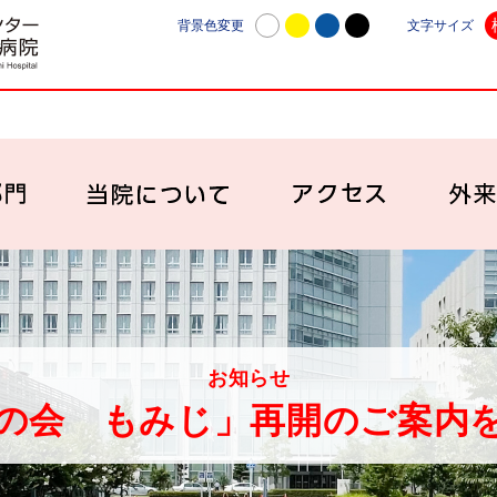
日本赤十字社愛知医療センター名古屋第一病院 | 愛知
背景色変更
文字サイズ
診療科・部門
当院について
アク
お知らせ
の会 もみじ」再開のご案内