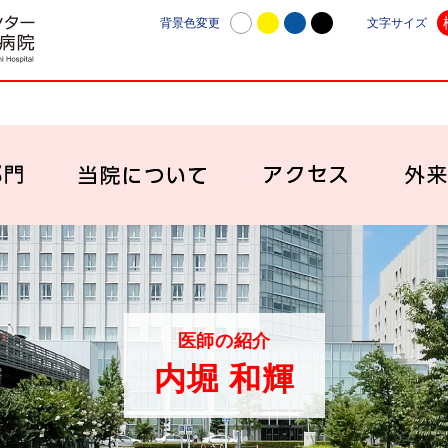
日本赤十字社愛知医療センター名古屋第一病院 | 愛知
背景色変更
文字サイズ
診療科・部門
当院について
アク
医師の紹介
内堀 和輝