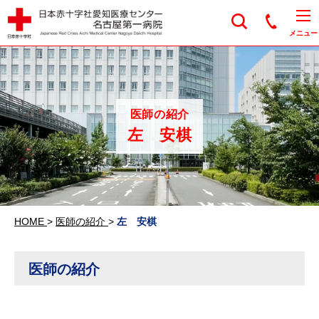
日本赤十字社愛知医
メニュー
医師の紹介
左 安棋
HOME
>
医師の紹介
>
左 安棋
医師の紹介