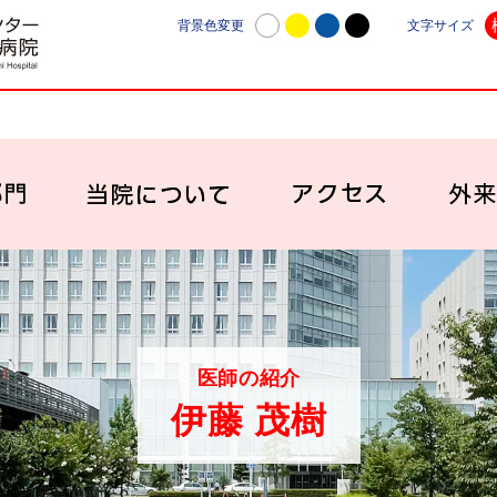
日本赤十字社愛知医療センター名古屋第一病院 | 愛知
背景色変更
文字サイズ
診療科・部門
当院について
アク
医師の紹介
伊藤 茂樹